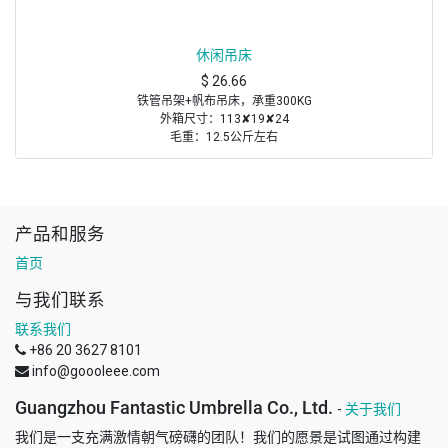
休闲吊床
$
26.66
铁管吊架+帆布吊床，承重300KG
外箱尺寸：113✘19✘24
毛重：12.5公斤左右
净重：11.4公斤左右
吊床铁架介绍
钢管规格：∮38x2.5mm ∮42*1.5mm
外箱尺寸：114x23x20cm 纸箱材质：GG 产品毛净重：12.5/12KG
20FT装柜数量：523套 40HQ装柜数量：1320套
产品和服务
吊床尺寸
首页
一套含：吊床铁架+双人吊床+便携包
铁支架尺寸：260x107x100cm 双人吊床尺寸：150x265cm
与我们联系
联系我们
+86 20 3627 8101
info@goooleee.com
Guangzhou Fantastic Umbrella Co., Ltd.
-
关于我们
我们是一支充满激情朝气磅礴的团队！我们的愿景是试图通过构建