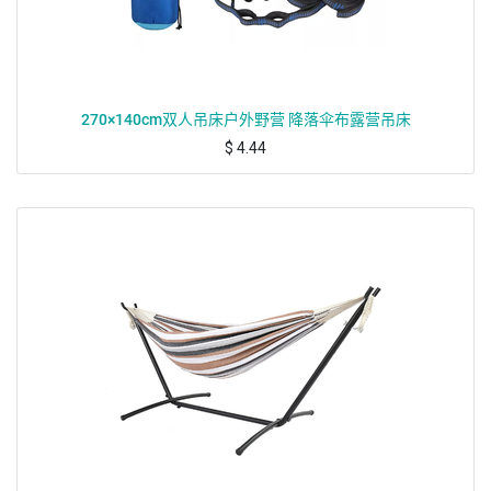
270×140cm双人吊床户外野营 降落伞布露营吊床
$
4.44