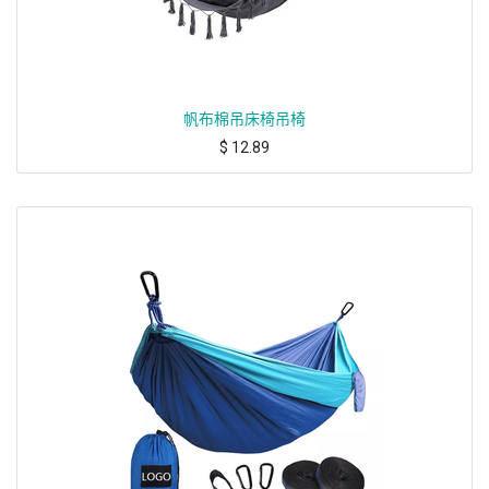
帆布棉吊床椅吊椅
$
12.89