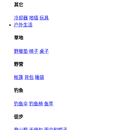
其它
冷却器
地插
玩具
户外生活
草地
野餐垫
椅子
桌子
野营
帐篷
背包
睡袋
钓鱼
钓鱼伞
钓鱼椅
鱼竿
徒步
登山鞋
干燥包
雨伞和帽子