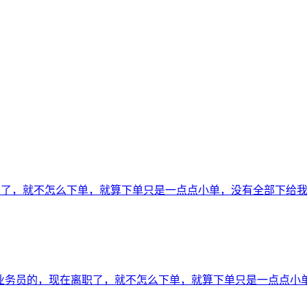
在离职了，就不怎么下单，就算下单只是一点点小单，没有全部下
以前业务员的，现在离职了，就不怎么下单，就算下单只是一点点