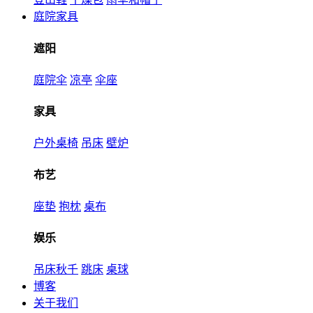
庭院家具
遮阳
庭院伞
凉亭
伞座
家具
户外桌椅
吊床
壁炉
布艺
座垫
抱枕
桌布
娱乐
吊床秋千
跳床
桌球
博客
关于我们