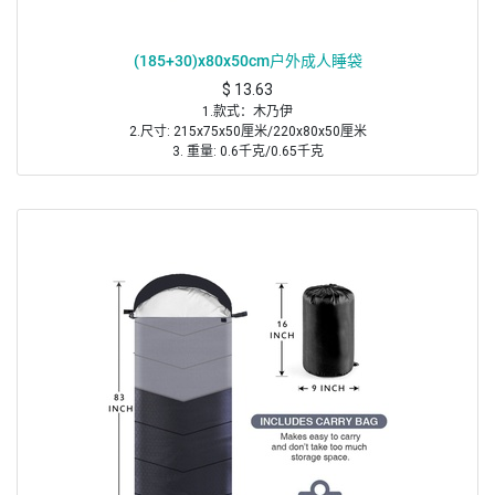
(185+30)x80x50cm户外成人睡袋
$
13.63
1.款式：木乃伊
2.尺寸: 215x75x50厘米/220x80x50厘米
3. 重量: 0.6千克/0.65千克
4.包装后尺寸: 13x26厘米/13x30厘米
5.压缩尺寸: 13x16厘米
6.温度范围: 舒适度从 + 15到 + 11，极端0 (摄氏度)
7.外壳面料: 210T防刮涤纶布
8.内层面料: 240T柔软微纤维pongee
9.填充物: 70g/m2硬脑膜粘合中空聚酯纤维
10.品牌/徽标: 不需要，但是如果它是免费的并且不延长生产时间，我们可以
这样做。
颜色: 橙色/黑色
特点:
兜帽带魔术贴翻盖保护拉链魔术贴内袋双向拉链防止材料进入拉链的带子